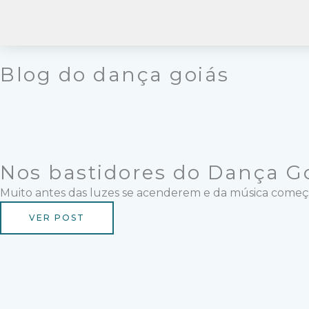
Ir
para
o
conteúdo
Blog do dança goiás
Nos bastidores do Dança Go
Muito antes das luzes se acenderem e da música começar
VER POST