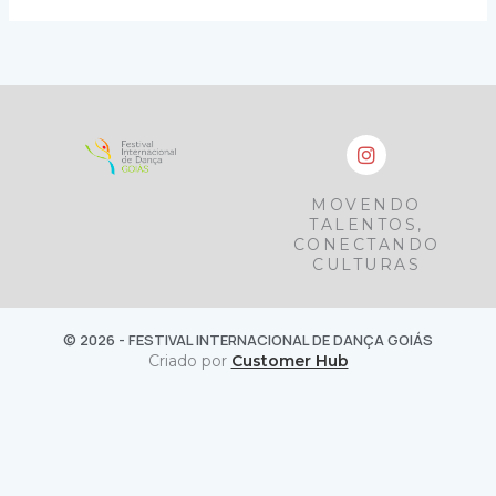
I
n
s
t
MOVENDO
a
TALENTOS,
g
CONECTANDO
r
CULTURAS
a
m
© 2026 - FESTIVAL INTERNACIONAL DE DANÇA GOIÁS
Criado por
Customer Hub