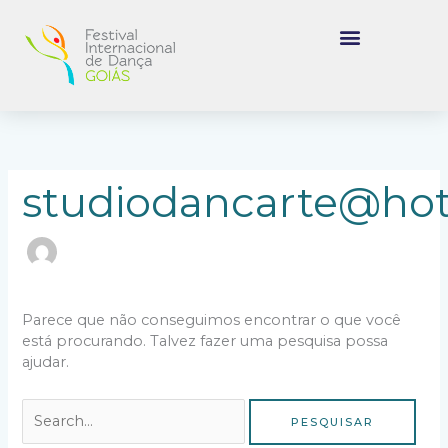
Ir
para
o
conteúdo
Pesquisar
por:
studiodancarte@ho
Parece que não conseguimos encontrar o que você
está procurando. Talvez fazer uma pesquisa possa
ajudar.